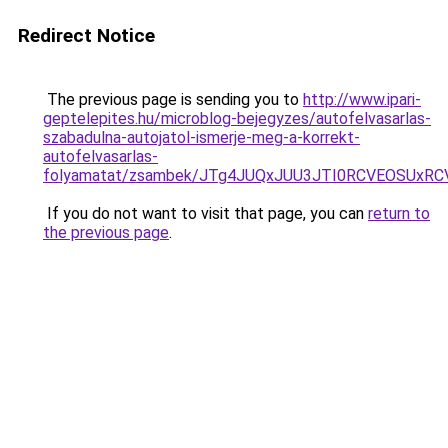
Redirect Notice
The previous page is sending you to
http://www.ipari-
geptelepites.hu/microblog-bejegyzes/autofelvasarlas-
szabadulna-autojatol-ismerje-meg-a-korrekt-
autofelvasarlas-
folyamatat/zsambek/JTg4JUQxJUU3JTI0RCVEOSUxR
If you do not want to visit that page, you can
return to
the previous page
.